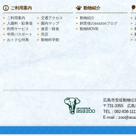
ご利用案内
動物紹介
ご利用案内
交通アクセス
動物紹介
入園料・駐車場
園内マップ
飼育係のasazooブログ
利用サービス
食堂・軽食
動物MOVIE
年間パスポート
売店
おトクな特典
動物科学館
広島市安佐動物公
〒731-3355
TEL：082-838-1
E-mail：zoo@asaz