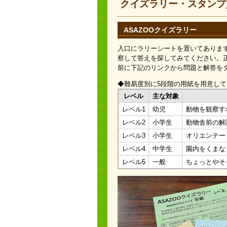
クイズラリー・スタンプ
ASAZOOクイズラリー
入口にラリーシートを置いてありま
察して答えを探してみてください。
前に下記のリンクから問題と解答を
◆難易度別に5段階の用紙を用意し
レベル
主な対象
レベル1
幼児
動物を観察す
レベル2
小学生
動物舎前の解
レベル3
小学生
オリエンテー
レベル4
中学生
園内をくまな
レベル5
一般
ちょっとやそ