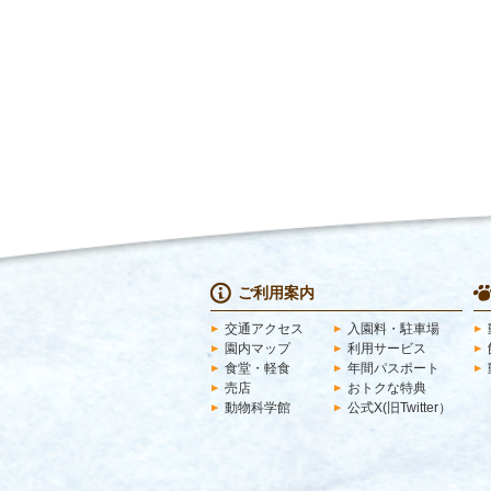
ご利用案内
交通アクセス
入園料・駐車場
園内マップ
利用サービス
食堂・軽食
年間パスポート
売店
おトクな特典
動物科学館
公式X(旧Twitter）