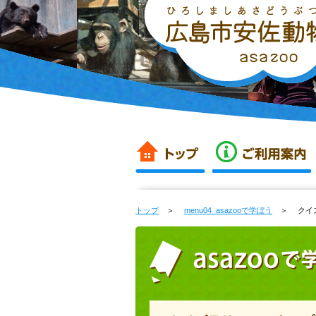
トップ
＞
menu04_asazooで学ぼう
＞ クイズ