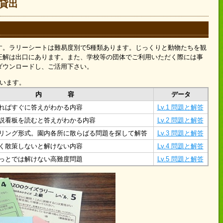
貸出
す。ラリーシートは難易度別で5種類あります。じっくりと動物たちを観
正解は出口にあります。また、学校等の団体でご利用いただく際には事
ダウンロードし、ご活用下さい。
ています。
内 容
データ
ればすぐに答えがわかる内容
Lv.1 問題と解答
説看板を読むと答えがわかる内容
Lv.2 問題と解答
リング形式。園内各所に散らばる問題を探して解答
Lv.3 問題と解答
く散策しないと解けない内容
Lv.4 問題と解答
っとでは解けない高難度問題
Lv.5 問題と解答