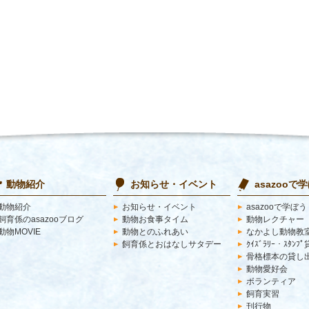
動物紹介
お知らせ・イベント
asazooで
動物紹介
お知らせ・イベント
asazooで学ぼう
飼育係のasazooブログ
動物お食事タイム
動物レクチャー
動物MOVIE
動物とのふれあい
なかよし動物教
飼育係とおはなしサタデー
ｸｲｽﾞﾗﾘｰ・ｽﾀﾝﾌ
骨格標本の貸し
動物愛好会
ボランティア
飼育実習
刊行物