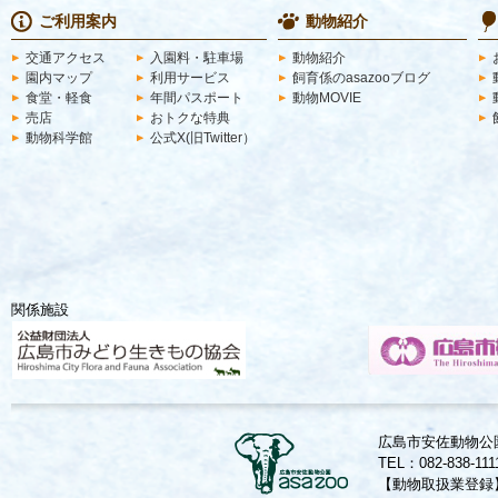
ご利用案内
動物紹介
交通アクセス
入園料・駐車場
動物紹介
園内マップ
利用サービス
飼育係のasazooブログ
食堂・軽食
年間パスポート
動物MOVIE
売店
おトクな特典
動物科学館
公式X(旧Twitter）
関係施設
広島市安佐動物公園
TEL：082-838-11
【動物取扱業登録