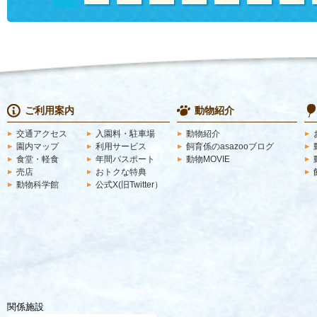
ご利用案内
動物紹介
交通アクセス
入園料・駐車場
動物紹介
園内マップ
利用サービス
飼育係のasazooブログ
食堂・軽食
年間パスポート
動物MOVIE
売店
おトクな特典
動物科学館
公式X(旧Twitter）
関係施設