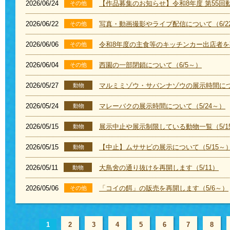
2026/06/24
【作品募集のお知らせ】令和8年度 第55回
その他
2026/06/22
写真・動画撮影やライブ配信について（6/2
その他
2026/06/06
令和8年度の主食等のキッチンカー出店者
その他
2026/06/04
西園の一部閉鎖について（6/5～）
その他
2026/05/27
マルミミゾウ・サバンナゾウの展示時間につい
動物
2026/05/24
マレーバクの展示時間について（5/24～）
動物
2026/05/15
展示中止や展示制限している動物一覧（5/1
動物
2026/05/15
【中止】ムササビの展示について（5/15～
動物
2026/05/11
大鳥舍の通り抜けを再開します（5/11）
動物
2026/05/06
「コイの餌」の販売を再開します（5/6～）
その他
1
2
3
4
5
6
7
8