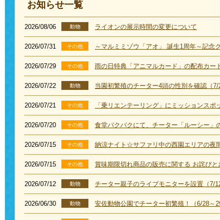
お知らせ一覧
2026/08/06
ライオンの展示時間の変更について
動物
2026/07/31
～マルミミゾウ「アオ」 誕生1周年～記念グッ
その他
2026/07/29
雨の日特典「アニマルカード」の配布カー
その他
2026/07/22
当園初繁殖のチーター4頭の性別を確認（7/
動物
2026/07/21
「乗リエンテーリング」にミッションスポット
その他
2026/07/20
食堂バクバクにて、チーター「ルーシー」
その他
2026/07/15
納涼ナイト☆サファリ中の西園エリアの夜間閉
その他
2026/07/15
賞味期限切れ商品の販売に関する お詫びとお
その他
2026/07/12
チーター親子のライブモニターを設置（7/1
動物
2026/06/30
安佐動物公園でチーター初繁殖！（6/28～2
動物