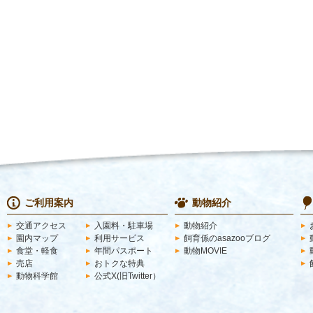
ご利用案内
動物紹介
交通アクセス
入園料・駐車場
動物紹介
園内マップ
利用サービス
飼育係のasazooブログ
食堂・軽食
年間パスポート
動物MOVIE
売店
おトクな特典
動物科学館
公式X(旧Twitter）