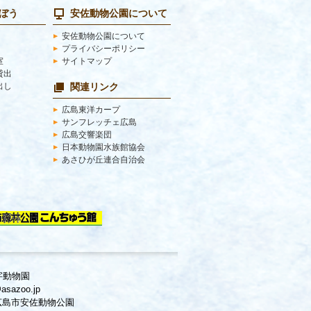
学ぼう
安佐動物公園について
安佐動物公園について
プライバシーポリシー
室
サイトマップ
ﾟ貸出
出し
関連リンク
広島東洋カープ
サンフレッチェ広島
広島交響楽団
日本動物園水族館協会
あさひが丘連合自治会
字動物園
sazoo.jp
広島市安佐動物公園