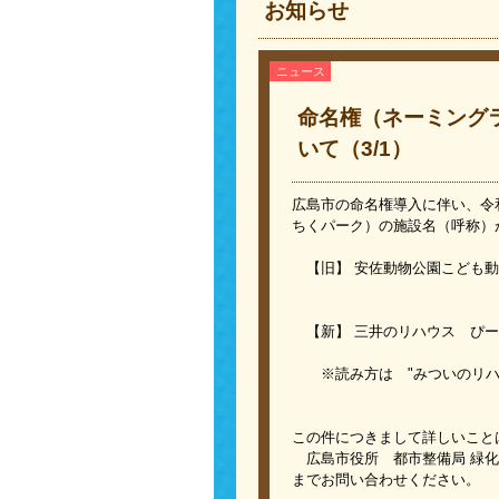
お知らせ
ニュース
命名権（ネーミング
いて（3/1）
広島市の命名権導入に伴い、令
ちくパーク）の施設名（呼称）
【旧】 安佐動物公園こども動
（令和4年2
【新】 三井のリハウス ぴー
※読み方は "みついのリハウ
この件につきまして詳しいこと
広島市役所 都市整備局 緑化推進部
までお問い合わせください。