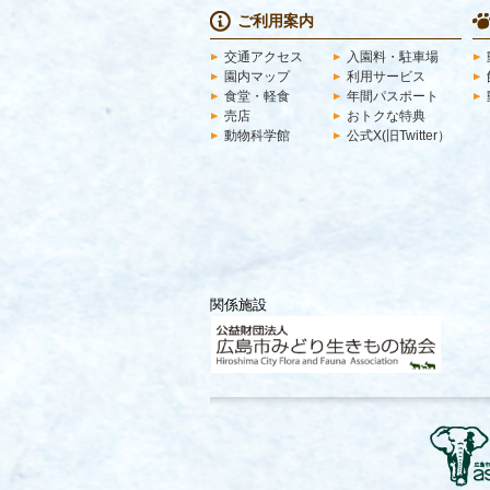
ご利用案内
交通アクセス
入園料・駐車場
園内マップ
利用サービス
食堂・軽食
年間パスポート
売店
おトクな特典
動物科学館
公式X(旧Twitter）
関係施設