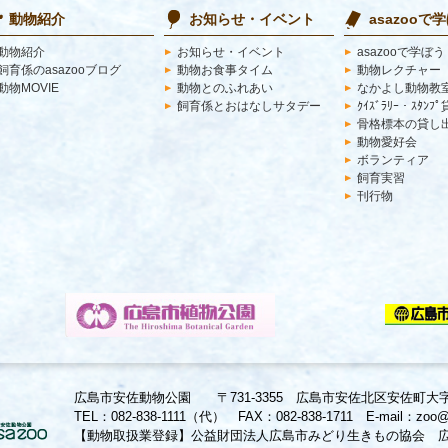
動物紹介
お知らせ・イベント
asazooで
動物紹介
お知らせ・イベント
asazooで学ぼう
飼育係のasazooブログ
動物お食事タイム
動物レクチャー
動物MOVIE
動物とのふれあい
なかよし動物教
飼育係とおはなしサタデー
ｸｲｽﾞﾗﾘｰ・ｽﾀﾝﾌ
骨格標本の貸し
動物愛好会
ボランティア
飼育実習
刊行物
広島市安佐動物公園 〒731-3355 広島市安佐北区安佐町大
TEL：082-838-1111（代） FAX：082-838-1711 E-mail：zoo@a
【動物取扱業登録】公益財団法人広島市みどり生きもの協会 