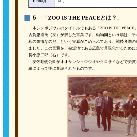
19:00頃
終了
５ 「ZOO IS THE PEACEとは？」
本シンポジウムのタイトルでもある「ZOO IS THE PEA
古賀忠道氏（左）が残した言葉です。動物園という場は、平
和の象徴なのだ、という実感がこめられており、戦後各国の
ました。この言葉を、被爆地である広島で具現化するために
長小原二郎（右）です。
安佐動物公園がオオサンショウウオやクロサイなどで受賞
績によって後に創設されたものです。