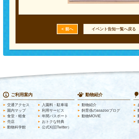
< 前へ
イベント告知一覧へ戻る
ご利用案内
動物紹介
交通アクセス
入園料・駐車場
動物紹介
園内マップ
利用サービス
飼育係のasazooブログ
食堂・軽食
年間パスポート
動物MOVIE
売店
おトクな特典
動物科学館
公式X(旧Twitter）