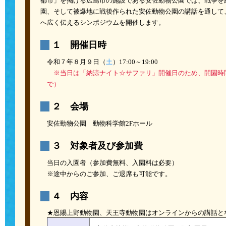
都市」を掲げる広島市の施設である安佐動物公園では、戦争を
園、そして被爆地に戦後作られた安佐動物公園の講話を通して
へ広く伝えるシンポジウムを開催します。
１ 開催日時
令和７年８月９日（
土
）17:00～19:00
※当日は「納涼ナイト☆サファリ」開催日のため、開園時間を2
で）
２ 会場
安佐動物公園 動物科学館2Fホール
３ 対象者及び参加費
当日の入園者（参加費無料、入園料は必要）
※途中からのご参加、ご退席も可能です。
４ 内容
★恩賜上野動物園、天王寺動物園はオンラインからの講話と