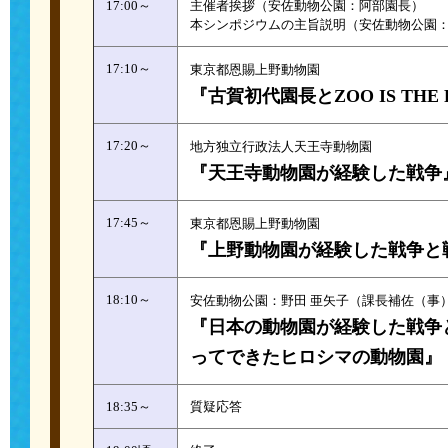
17:00～
主催者挨拶（安佐動物公園：阿部園長）
本シンポジウムの主旨説明（安佐動物公園
17:10～
東京都恩賜上野動物園
『古賀初代園長とZOO IS THE
17:20～
地方独立行政法人天王寺動物園
『天王寺動物園が経験した戦争
17:45～
東京都恩賜上野動物園
『上野動物園が経験した戦争と
18:10～
安佐動物公園：野田 亜矢子（課長補佐（事
『日本の動物園が経験した戦争
ってできたヒロシマの動物園』
18:35～
質疑応答