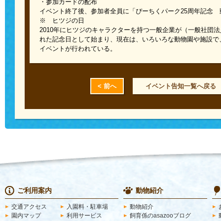
・参加カードの配布
イベント終了後、参加者全員に「ぴーちくパーク
25
周年記念 
※ ヒツジの日
2010年にヒツジのキャラクターを持つ一般企業が（一般社団
れた記念日として始まり、現在は、いろいろな動物園や施設で
イベントが行われている。
< 前へ
イベント告知一覧へ戻る
ご利用案内
動物紹介
交通アクセス
入園料・駐車場
動物紹介
園内マップ
利用サービス
飼育係のasazooブログ