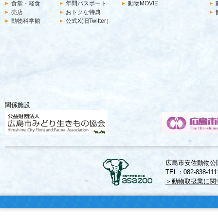
食堂・軽食
年間パスポート
動物MOVIE
売店
おトクな特典
動物科学館
公式X(旧Twitter）
関係施設
広島市安佐動物公園
TEL：082-838-11
＞動物取扱業に関