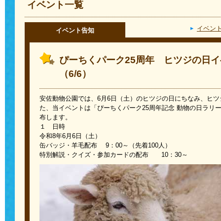
イベント一覧
イベン
イベント告知
ぴーちくパーク25周年 ヒツジの日
（6/6）
安佐動物公園では、
6
月
6
日（土）のヒツジの日にちなみ、ヒツ
た、当イベントは「ぴーちくパーク
25
周年記念 動物の日ラリ
布します。
１ 日時
令和8年6月6日（土）
缶バッジ・羊毛配布
9
：
00
～（先着
100
人）
特別解説・クイズ・参加カードの配布 10：
30
～