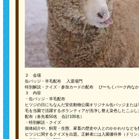
２ 会場
缶バッジ・羊毛配布 入退場門
特別解説・クイズ・参加カードの配布 ぴーちくパーク内なか
３ 内容
・缶バッジ・羊毛配布
ヒツジの日にちなんだ安佐動物公園オリジナル缶バッジまたは
毛を当園で活躍するボランティアが洗浄し整え染色したこぶし
配布（各先着
50
名 合計
100
名）
・特別解説・クイズ
個体紹介や、飼育・生態、家畜の歴史や人とのかかわりなどを
ヒツジに関するクイズを出題。正解者には入園優待券（ドリン