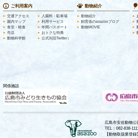
ご利用案内
動物紹介
交通アクセス
入園料・駐車場
動物紹介
園内マップ
利用サービス
飼育係のasazooブログ
食堂・軽食
年間パスポート
動物MOVIE
売店
おトクな特典
動物科学館
公式X(旧Twitter）
関係施設
広島市安佐動物公園
TEL：082-838-11
【動物取扱業登録