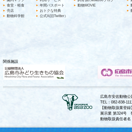
園内マップ
利用サービス
飼育係のasazooブログ
食堂・軽食
年間パスポート
動物MOVIE
売店
おトクな特典
動物科学館
公式X(旧Twitter）
関係施設
広島市安佐動物公園
TEL：082-838-11
【動物取扱業登録
展示業 第324号 
動物取扱責任者名