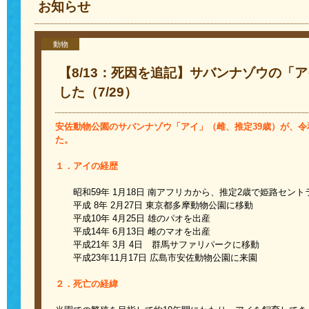
お知らせ
動物
【8/13：死因を追記】サバンナゾウの「
した（7/29）
安佐動物公園のサバンナゾウ「アイ」（雌、推定
39
歳）が、令
た。
１．アイの経歴
昭和
59
年
1
月
18
日 南アフリカから、推定
2
歳で姫路セント
平成
8
年
2
月
27
日 東京都多摩動物公園に移動
平成
10
年
4
月
25
日 雄のパオを出産
平成
14
年
6
月
13
日 雌のマオを出産
平成
21
年
3
月
4
日 群馬サファリパークに移動
平成
23
年
11
月
17
日 広島市安佐動物公園に来園
２．死亡の経緯