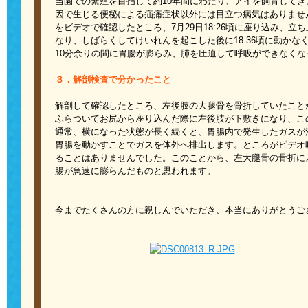
当園での繁殖を目指して約
10
年間にわたり、アイを飼育してき
因で生じる便秘による疝痛症状以外には目立つ病気はありませ
をビデオで確認したところ、
7
月
29
日
18:26
頃に座り込み、立ち
なり、しばらくしてけいれんを起こした後に
18:36
頃に動かな
10
分余りの間に胃腸が膨らみ、肺を圧迫して呼吸ができなくな
３．解剖検査で分かったこと
解剖して確認したところ、左後肢の大腿骨を骨折していたこと
ふらついてお尻から座り込んだ際に左後肢が下敷きになり、こ
通常、横になった状態が長く続くと、胃腸内で発生したガスが
胃腸を動かすことでガスを体外へ排出します。ところがビデオ
ることはありませんでした。このことから、左大腿骨の骨折に
腸が急速に膨らんだものと思われます。
今までたくさんの方に親しんでいただき、本当にありがとうご