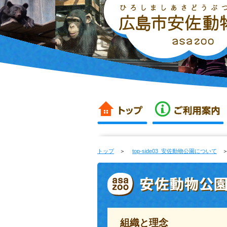
トップ
＞
top-side03_安佐動物公園について
組織と理念