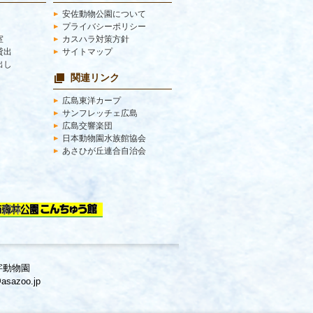
安佐動物公園について
プライバシーポリシー
室
カスハラ対策方針
ﾟ貸出
サイトマップ
出し
関連リンク
広島東洋カープ
サンフレッチェ広島
広島交響楽団
日本動物園水族館協会
あさひが丘連合自治会
字動物園
sazoo.jp