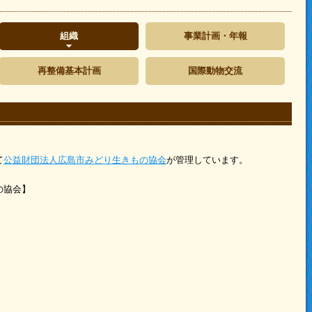
組織
事業計画・年報
再整備基本計画
国際動物交流
て
公益財団法人広島市みどり生きもの協会
が管理しています。
どり生きもの協会】
）