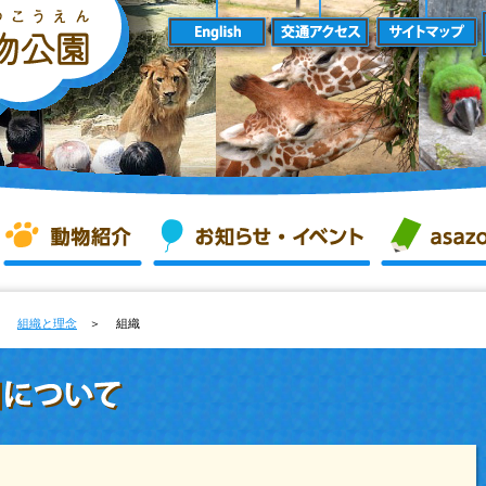
＞
組織と理念
＞ 組織