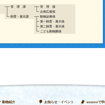
管 理 課
管 理 係
企画広報係
飼育・展示課
動物診療係
第一飼育・展示係
第二飼育・展示係
こども動物園係
動物紹介
お知らせ・イベント
asazooで