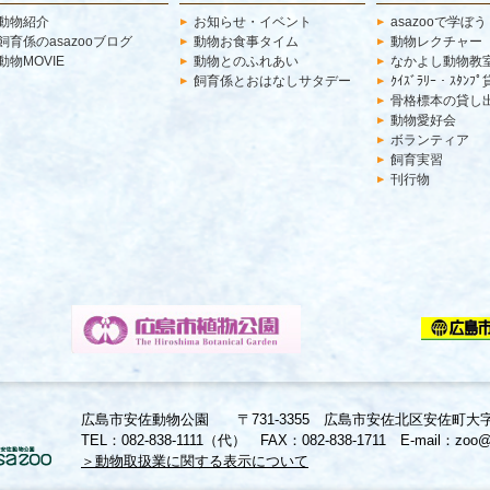
動物紹介
お知らせ・イベント
asazooで学ぼう
飼育係のasazooブログ
動物お食事タイム
動物レクチャー
動物MOVIE
動物とのふれあい
なかよし動物教
飼育係とおはなしサタデー
ｸｲｽﾞﾗﾘｰ・ｽﾀﾝﾌ
骨格標本の貸し
動物愛好会
ボランティア
飼育実習
刊行物
広島市安佐動物公園 〒731-3355 広島市安佐北区安佐町大
TEL：082-838-1111（代） FAX：082-838-1711 E-mail：zoo@a
＞動物取扱業に関する表示について