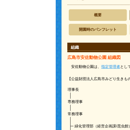
概要
開園時のパンフレット
組織
広島市安佐動物公園 組織図
安佐動物公園は、
指定管理者
とし
【公益財団法人広島市み
理事長
専務理事
常務理事
緑化管理部（経営企画課/昆虫館