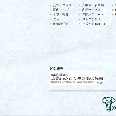
交通アクセス
入園料・駐車場
園内マップ
利用サービス
食堂・軽食
年間パスポート
売店
おトクな特典
動物科学館
公式X(旧Twitter）
関係施設