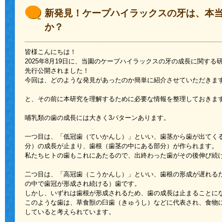
新発見！ケープハイラックスの牙は、本
か？
皆様こんにちは！
2025年8月19日に、当園のケープハイラックスの牙の成長に関す
先行公開されました！
今回は、どのような発見があったのか簡単に紹介させていただきま
と、その前に本研究を理解するために必要な情報を整理しておきま
哺乳類の歯の成長には大きく3パターンあります。
一つ目は、「低冠歯（ていかんし）」といい、歯茎から歯が出てく
分）の成長が止まり、歯根（歯茎の中にある部分）が作られます。
私たちヒトの歯もこれにあたるので、出終わった歯がその後伸び続
二つ目は、「高冠歯（こうかんし）」といい、歯根の形成が遅れる
の中で歯冠が形成され続ける）歯です。
しかし、いずれは歯根が形成されるため、歯の成長は止まることに
このような歯は、草食獣の臼歯（きゅうし）などに代表され、食物
していると考えられています。