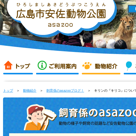
トップ
＞
動物紹介
＞
飼育係のasazooブログ！
＞ キリンの『キリコ』につい