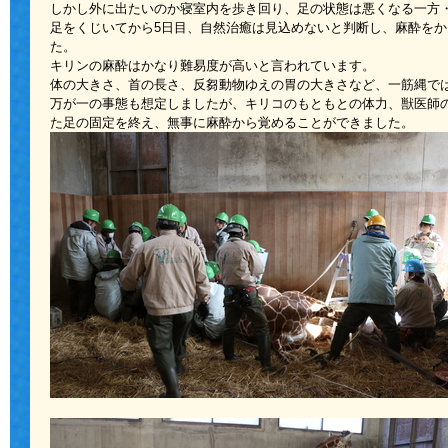
しかし外に出たいのか寝室内を歩き回り、足の状態は悪くなる一方
足をくじいてから5日目、自然治癒は見込めないと判断し、麻酔を
た。
キリンの麻酔はかなり難易度が高いと言われています。
体の大きさ、首の長さ、反芻動物ゆえの胃の大きさなど、一筋縄で
万が一の事態も想定しましたが、キリコのもともとの体力、獣医師
た足の固定を終え、無事に麻酔から覚めることができました。