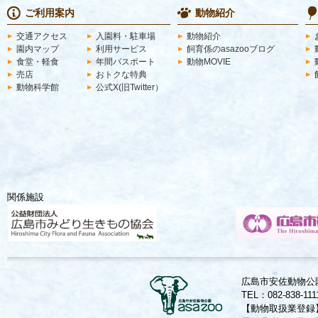
ご利用案内
動物紹介
交通アクセス
入園料・駐車場
動物紹介
園内マップ
利用サービス
飼育係のasazooブログ
食堂・軽食
年間パスポート
動物MOVIE
売店
おトクな特典
動物科学館
公式X(旧Twitter）
関係施設
広島市安佐動物公園
TEL：082-838-11
【動物取扱業登録