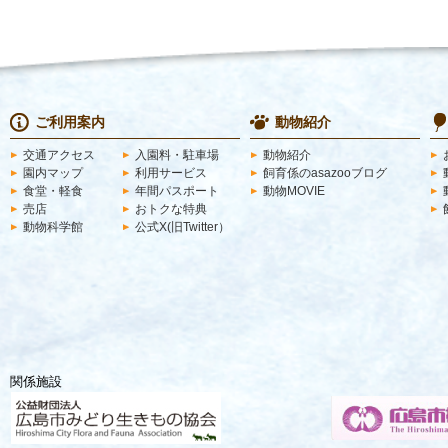
ご利用案内
動物紹介
交通アクセス
入園料・駐車場
動物紹介
園内マップ
利用サービス
飼育係のasazooブログ
食堂・軽食
年間パスポート
動物MOVIE
売店
おトクな特典
動物科学館
公式X(旧Twitter）
関係施設