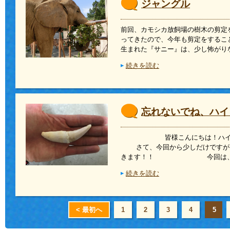
ジャングル
前回、カモシカ放飼場の樹木の剪定
ってきたので、今年も剪定をす
生まれた『サニー』は、少し怖がり
続きを読む
忘れないでね、ハイ
皆様こんにちは！ハ
さて、今回から少しだけですが、
きます！！ 今回は、歯に
続きを読む
< 最初へ
1
2
3
4
5