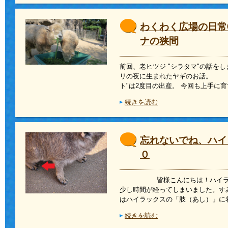
わくわく広場の日常
ナの狭間
前回、老ヒツジ "シラタマ"の話をし
リの夜に生まれたヤギのお話。 （
ト"は2度目の出産。 今回も上手に
続きを読む
忘れないでね、ハイ
０
皆様こんにちは！ハイラッ
少し時間が経ってしまいました
はハイラックスの「肢（あし）」に
続きを読む