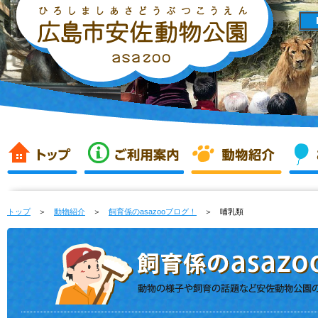
トップ
＞
動物紹介
＞
飼育係のasazooブログ！
＞ 哺乳類